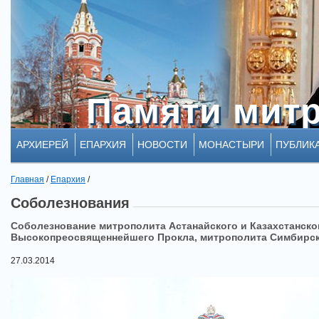
Памяти мит
Памяти мит
АРХИЕРЕЙ
ЕПАРХИЯ
НОВОСТИ
МОНАСТЫРИ
ПУБЛИК
Главная
/
Епархия
/
Соболезнования
Соболезнование митрополита Астанайского и Казахстанског
Высокопреосвященнейшего Прокла, митрополита Симбирск
27.03.2014