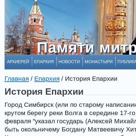
Памяти мит
Памяти мит
АРХИЕРЕЙ
ЕПАРХИЯ
НОВОСТИ
МОНАСТЫРИ
ПУБЛИК
Главная
/
Епархия
/
История Епархии
История Епархии
Город Симбирск (или по старому написанию
крутом берегу реки Волга в середине 17-го
февраля "указал государь (Алексей Михай
быть окольничему Богдану Матвеевичу Хит