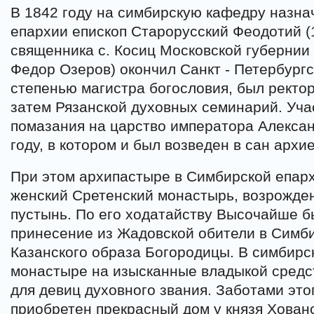
В 1842 году на симбирскую кафедру назна
епархии епископ Старорусский Феодотий (
священника с. Косиц Московской губернии
Федор Озеров) окончил Санкт - Петербург
степенью магистра богословия, был ректо
затем Рязанской духовных семинарий. Уча
помазания на царство императора Алекса
году, в котором и был возведен в сан архи
При этом архипастыре в Симбирской епар
женский Сретенский монастырь, возрожде
пустынь. По его ходатайству Высочайше 
принесение из Жадовской обители в Симб
Казанского образа Богородицы. В симбирс
монастыре на изысканные владыкой средс
для девиц духовного звания. Заботами эт
приобретен прекрасный дом у князя Хованс