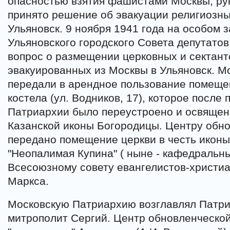
опасностью взятия фашистами Москвы, ру
принято решение об эвакуации религиозны
Ульяновск. 9 ноября 1941 года на особом 
Ульяновского городского Совета депутато
вопрос о размещении церковных и сектант
эвакуированных из Москвы в Ульяновск. М
передали в арендное пользование помеще
костела (ул. Водников, 17), которое после
Патриархии было переустроено и освящено
Казанской иконы Богородицы. Центру обн
передано помещение церкви в честь икон
"Неопалимая Купина" ( ныне - кафедральны
Всесоюзному совету евангелистов-христиан
Маркса.
Московскую Патриархию возглавлял Патр
митрополит Сергий. Центр обновленческой