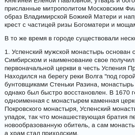
Княгиней Еленой Павловной, утварь и бог
присланные митрополитом Московским Фи
образ Владимирской Божией Матери и на
крест с частицей ризы Богоматери и моща
В то же время в городе существовали нес
1. Успенский мужской монастырь основан 
Симбирском и наименование свое получил
первоначальной церкви в честь Успения П
Находился на берегу реки Волга "под горо
бунтовщиками Стеньки Разина, монастырь
однако был быстро восстановлен. В 1670 
одноименная с монастырем каменная церко
Покровского монастыря, Успенский монаст
упадок, так что монашествующая братия п
новообразованную обитель, а сам монастыр
а храм стал приходским.