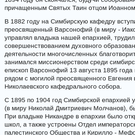
причащенным Святых Таин отцом Иоанном
В 1882 году на Симбирскую кафедру вступ
преосвященный Варсонофий (в миру - Иако
управлял владыка нашей епархией, трудил
совершенствованием духовного образова
деятельности многочисленных благотворит
занимался миссионерством среди симбирс
епископ Варсонофий 13 августа 1895 года
рядом с могилой преосвященного Евгения 
Николаевского кафедрального собора.
С 1895 по 1904 год Симбирской епархией 
(в миру Николай Дмитриевич Молчанов), б
При владыке Никандре в епархии было от
школ, а также устроены Отдел императорс
палестинского Общества и Кирилло - Меф