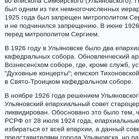
во епископа Симбирского (Ульяновского).
был одним из тех немногочисленных иерарх
1925 года был запрещен митрополитом Се
и не подчинился запрещению. В июне 1926
перед митрополитом Сергием.
В 1926 году в Ульяновске было два епархи
кафедральных собора. Обновленческий ар
Вознесенском соборе, где, кроме служб, у
"Духовные концерты"; епископ Тихоновско
в Свято-Троицком кафедральном соборе.
В ноябре 1926 года решением Ульяновског
Ульяновский епархиальный совет староцер
ликвидирован. Обосновано это было тем, 
РСРФ от 28 июля 1924 года, епархиальны
избираться от всей епархии, а данный сов
представителями города Ульяновска, но р