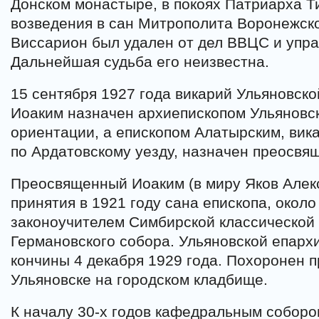
Донском монастыре, в покоях Патриарха Т
возведения в сан Митрополита Воронежско
Виссарион был удален от дел ВВЦС и упра
Дальнейшая судьба его неизвестна.
15 сентября 1927 года викарий Ульяновск
Иоаким назначен архиепископом Ульяновс
ориентации, а епископом Алатырским, вик
по Ардатовскому уезду, назначен преосв
Преосвященный Иоаким (в миру Яков Алек
принятия в 1921 году сана епископа, около
законоучителем Симбирской классической 
Германовского собора. Ульяновской епарх
кончины 4 декабря 1929 года. Похоронен 
Ульяновске на городском кладбище.
К началу 30-х годов кафедральным собор