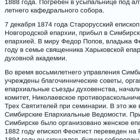
1888 года. Погребен в усыпальнице под а
летнего кафедрального собора.
7 декабря 1874 года Старорусский епископ
Новгородской епархии, прибыл в Симбирск
епархией. В миру Федор Попов, владыка Ф
году в семье священника Харьковской епар
духовной академии.
Во время восьмилетнего управления Симб
учреждены благочиннические советы, орг
епархиальные съезды духовенства, начал
комитет, Николаевское противораскольнич
Трех Святителей при семинарии. В это же 
Симбирские Епархиальные Ведомости. При
Симбирске было организовано женское еп
1882 году епископ Феоктист переведен на 
1894 году он скончался, будучи соборова