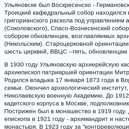
Ульяновске был Воскресенско - Германовски
Троицкий кафедральный собор находился 
григорианского раскола под управлением 
(Соколовского), Спасо-Вознесенский соб
собором обновленцев, возглавляемых арх
(Никольским). Староцерковной ориентации
шесть церквей, ВВЦС --пять, обновленцам -
В 1930 году Ульяновскую архиерейскую ка
архиепископ патриаршей ориентации Митр
Родился владыка 17 января 1873 года в В
семье. Окончил археологический институт,
Николаевскую военную Академию. До 1912 
кадетского корпуса в Москве, подполковни
Пострижен был в монашество в 1919 году. 
епископа в 1921 году - архимандрит и нас
монастыря. В 1923 году за "контрреволюц