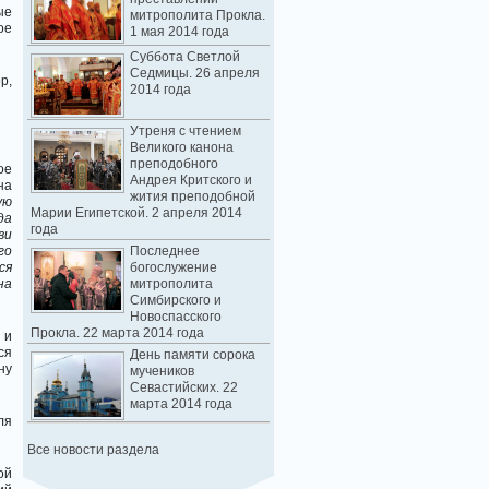
ые
митрополита Прокла.
ое
1 мая 2014 года
Суббота Светлой
Седмицы. 26 апреля
р,
2014 года
Утреня с чтением
Великого канона
преподобного
ое
Андрея Критского и
на
жития преподобной
ую
Марии Египетской. 2 апреля 2014
да
года
ви
го
Последнее
ся
богослужение
на
митрополита
Симбирского и
Новоспасского
Прокла. 22 марта 2014 года
 и
ся
День памяти сорока
ну
мучеников
Севастийских. 22
марта 2014 года
ля
Все новости раздела
ой