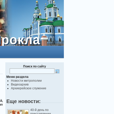
Прокла
Прокла
Поиск по сайту
Меню раздела
Новости митрополии
Видеоархив
Архиерейское служение
Еще новости:
й,
ил
40-й день по
преставлении