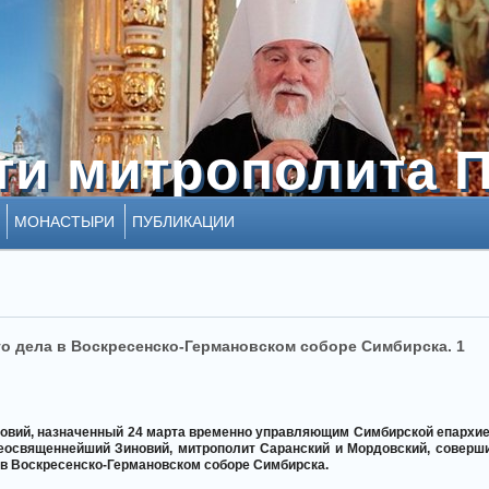
ти митрополита 
ти митрополита 
МОНАСТЫРИ
ПУБЛИКАЦИИ
го дела в Воскресенско-Германовском соборе Симбирска. 1
овий, назначенный 24 марта временно управляющим Симбирской епархие
еосвященнейший Зиновий, митрополит Саранский и Мордовский, соверш
 в Воскресенско-Германовском соборе Симбирска.