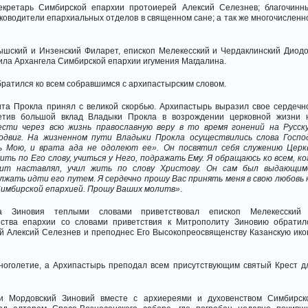
екретарь Симбирской епархии протоиерей Алексий Селезнев; благочинн
уководители епархиальных отделов в священном сане; а так же многочисленн
ышский и Инзенский Филарет, епископ Мелекесский и Чердаклинский Диодо
ила Архангела Симбирской епархии игумения Магдалина.
ратился ко всем собравшимся с архипастырским словом.
лита Прокла принял с великой скорбью. Архипастырь выразил свое сердечн
метив большой вклад Владыки Прокла в возрождении церковной жизни 
ести через всю жизнь православную веру в то время гонений на Русск
одвиг. На жизненном пути Владыки Прокла осуществились слова Госпо
ь Мою, и врата ада не одолеют ее». Он посвятил себя служению Церк
ть по Его слову, учиться у Него, подражать Ему. Я обращаюсь ко всем, ко
ит наставлял, учил жить по слову Христову. Он сам был выдающим
лжать идти его путем. Я сердечно прошу Вас принять меня в свою любовь 
Симбирской епархией. Прошу Ваших молитв»
.
та Зиновия теплыми словами приветствовал епископ Мелекесский
нства епархии со словами приветствия к Митрополиту Зиновию обратил
й Алексий Селезнев и преподнес Его Высокопреосвященству Казанскую ико
ноголетие, а Архипастырь преподал всем присутствующим святый Крест д
и Мордовский Зиновий вместе с архиереями и духовенством Симбирск