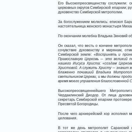
Его Высокопреосвященству сослужили: с
церковных округов Симбирской епархии; р
духовенство Симбирской митрополии.
За богослужением молились: епископ Бар
настоятельница женского монастыря Миха
По окончании молебна Владыка Зиновий об
Он сказал, что весть о кончине митропо
сочувствие духовенству и мирянам, от
Симбирской земле:
«Воспринять и прон
Православную Церковь ─ это великий п
нашего Иисуса Христа: «создам Церков
Христовой. А служить Христу ─ значит жи
блаженно почивший Владыка Митропол
светильником Церкви, и мы должны продо
время моего управления благословенной 
Высокопреосвященнейшего Митрополи
Чердаклинский Диодор. От лица духове
секретарь Симбирской епархии протоиере
Пресвятой Богородицы.
После чего архиерейский хор исполнил м
целования.
В тот же день митрополит Саранский 