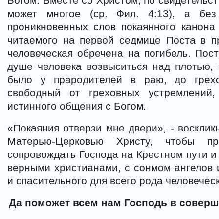
Богом. Вместе со Христом, по свидетельст
может многое (ср. Фил. 4:13), а без
проникновенных слов покаянного канона 
читаемого на первой седмице Поста в п
человеческая обречена на погибель. Пос
душе человека возвыситься над плотью, п
было у прародителей в раю, до грехо
свободный от греховных устремлений,
истинного общения с Богом.
«Покаяния отверзи мне двери», ‑ восклик
Матерью-Церковью Христу, чтобы п
сопровождать Господа на Крестном пути и
верными христианами, с сонмом ангелов и
и спасительного для всего рода человечес
Да поможет всем нам Господь в соверш