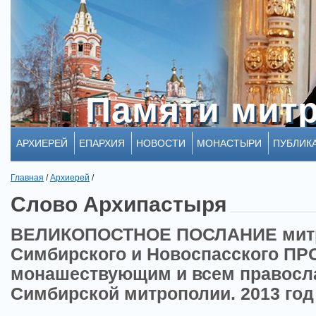
Памяти мит
Памяти мит
АРХИЕРЕЙ
ЕПАРХИЯ
НОВОСТИ
МОНАСТЫРИ
ПУБЛИК
Главная
/
Архиерей
/
Слово Архипастыря
ВЕЛИКОПОСТНОЕ ПОСЛАНИЕ мит
Симбирского и Новоспасского ПР
монашествующим и всем правосл
Симбирской митрополии. 2013 год