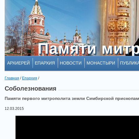
Памяти мит
Памяти мит
АРХИЕРЕЙ
ЕПАРХИЯ
НОВОСТИ
МОНАСТЫРИ
ПУБЛИК
Главная
/
Епархия
/
Соболезнования
Памяти первого митрополита земли Симбирской приснопам
12.03.2015